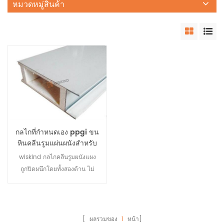
หมวดหมู่สินค้า
กลไกที่กำหนดเอง ppgi ขน
หินคลีนรูมแผ่นผนังสำหรับ
โรงงานอาหาร
wiskind กลไกคลีนรูมผนังแผง
ถูกปิดผนึกโดยทั้งสองด้าน ไม่
จำเป็นต้องใช้โปรไฟล์อลูมิเนียม
เมื่อทำการเชื่อมต่อ มันถูกแทรก
โดยตรงและมีวัสดุหลักที่หลาก
หลาย มันมีวัสดุหลักเช่นขนหิน,
[ ผลรวมของ
1
หน้า]