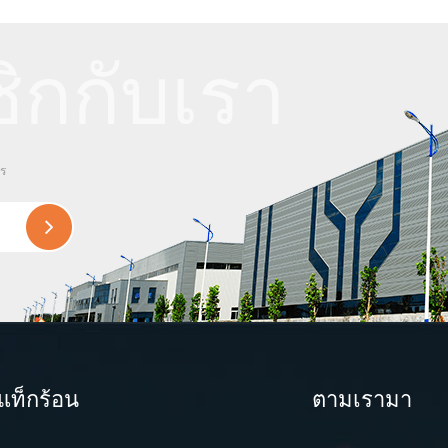
ิกกับเรา
ไร
แท็กร้อน
ตามเรามา