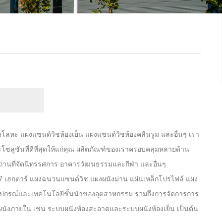
งโลหะ แผงแซนด์วิชห้องเย็น แผงแซนด์วิชห้องคลีนรูม และอื่นๆ เรา
ลูชันที่ดีที่สุดให้แก่คุณ ผลิตภัณฑ์ของเราครอบคลุมหลายด้าน
ง สถานที่จัดนิทรรศการ อาคารวัฒนธรรมและกีฬา และอื่นๆ
 เฮกตาร์ แผงฉนวนแซนด์วิช แผงผนังม่าน แผ่นเหล็กโปรไฟล์ แผง
้อุปกรณ์และเทคโนโลยีชั้นนำของอุตสาหกรรม รวมถึงการจัดการการ
ังภายใน เช่น ระบบผนังห้องสะอาดและระบบผนังห้องเย็น เป็นต้น