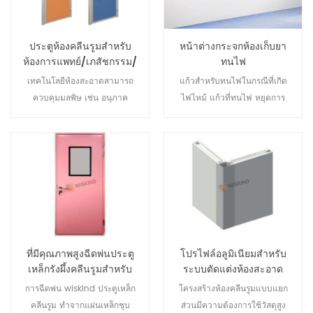
ประตูห้องคลีนรูมสำหรับ
หน้าต่างกระจกห้องเก็บยา
ห้องการแพทย์/เภสัชกรรม/
ทนไฟ
อิเล็กทรอนิกส์/ห้องปฏิบัติ
เทคโนโลยีห้องสะอาดสามารถ
แก้วสำหรับทนไฟในกรณีที่เกิด
การ
ควบคุมมลพิษ เช่น อนุภาค
ไฟไหม้ แก้วที่ทนไฟ หยุดการ
อากาศที่เป็นอันตราย และ
ไหลเข้าของออกซิเจนลดการเผา
แบคทีเรียได้อย่างมีประสิทธิภาพ
ไหม้ของเปลวไฟควันและก๊าซพิษ
ตามความต้องการของลูกค้า
ร้อนช่วยลดการแผ่รังสีและส่ง
และตอบสนองความต้องการของ
ผ่านความร้อน ปกป้องชีวิตและ
ความแม่นยำ การย่อขนาด
ป้องกันการสูญเสียทรัพย์สิน
ความบริสุทธิ์สูง คุณภาพสูง และ
ความน่าเชื่อถือสูงในการประมวล
ผลผลิตภัณฑ์และการวิจัยเชิง
ทดลอง , ชีวการแพทย์, สารเคมี
ที่มีคุณภาพสูงฉีดพ่นประตู
โปรไฟล์อลูมิเนียมสำหรับ
ชั้นดี, การบินและอวกาศ, การ
เหล็กรังผึ้งคลีนรูมสำหรับ
ระบบตัดแต่งห้องสะอาด
แปรรูปอาหารและอุตสาหกรรม
โรงงานผลิตยา
การฉีดพ่น wiskind ประตูเหล็ก
โครงสร้างห้องคลีนรูมแบบแยก
อื่น ๆ ถูกนำมาใช้กันอย่างแพร่
คลีนรูม ทำจากแผ่นเหล็กชุบ
ส่วนมีความต้องการใช้วัสดุสูง