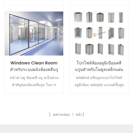
หลาย Wiskind Group ก่อตั้ง
สังกะสีคุณภาพสูง (หรือ 304 เอ
ซึ่งหนึ่งในนั้นคือต้องสามารถ
ขึ้นมานานกว่า 40 ปี โดยเป็น
สเอส) ซึ่งทำโดยการดัดแบบอิ
ป้องกันไฟฟ้าสถิตย์ได้ และพื้นผิว
ซัพพลายเออร์ผลิตภัณฑ์ตู้โลหะระ
นทิกรัลและการเชื่อมข้อต่อ พื้น
ของโปรไฟล์อลูมิเนียม
ดับไฮเอนด์ ซึ่งเป็นผู้นำ
ผิวของประตูสะอาดถูกฉีดพ่นด้วย
อุตสาหกรรมหลังจากการรักษา
อุตสาหกรรมในด้านการออกแบบ
พื้นผิวที่เรียบ พื้นผิวประตูสะอาด
anodic oxidation ป้องกันการ
ระบบ เทคโนโลยีวัสดุ และ
และเรียบและทำความสะอาดได้
กัดกร่อนป้องกันไฟฟ้าสถิตย์เพียง
กระบวนการผลิตตู้สำหรับห้องคลี
ง่าย
ตอบสนองความต้องการของการ
นรูม โดยให้บริการลูกค้าใน
ใช้ห้องสะอาดดังนั้นจึงสามารถ
สาขาวิชาชีพพร้อมห้องสะอาดที่
เรียกได้ว่าเป็น โปรไฟล์อลูมิเนียม
Windows Clean Room
โปรไฟล์ห้องอลูมิเนียมคลี
มีคุณค่าเฉพาะตัว โซลูชันที่
ห้องสะอาด
สำหรับระบบผนังห้องคลีนรู
นรูมสำหรับโมดูลเหล็กแผ่น
ครอบคลุมสำหรับการควบคุม
มอุตสาหกรรม
ผนังคลีนรูม
หน้าต่างดู ห้องคลี นรู มเป็นส่วน
wiskind คลีนรูมระบบโปรไฟล์
สำคัญของห้องคลีนรูม ในการ
อลูมิเนียม adopts แบรนด์ขั้นสูง
สร้างห้องคลีนรูม นอกจากการใช้
ระหว่างประเทศเป็นระบบอุปกรณ์
จานแล้ว แก้วยังใช้ในปริมาณ
เสริมพิเศษอุปกรณ์การผลิตขั้นสูง
มากอีกด้วย ซึ่งรวมถึงหน้าต่าง
และการจัดการที่มีประสิทธิภาพ
ในผนัง หน้าต่างสังเกตการณ์ที่
ให้ผลิตภัณฑ์คุณภาพสูงชั้นหนึ่ง
[ ผลรวมของ
1
หน้า]
ประตู และผนังม่านแก้วในห้อง
สำหรับลูกค้าของเรา
ปลอดเชื้อ