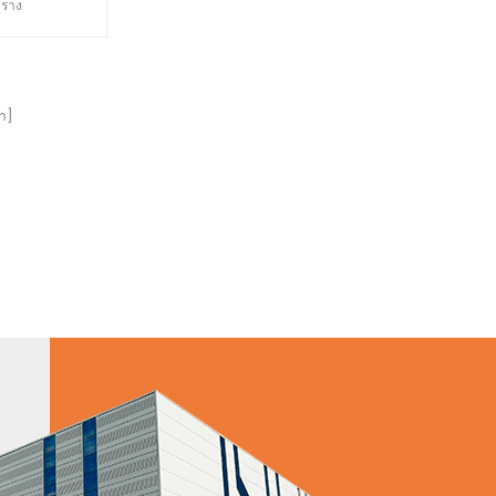
งราง
า]