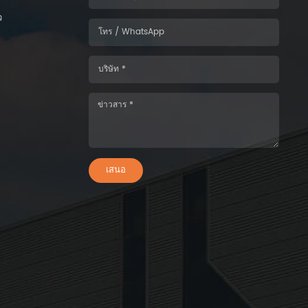
ว
เสนอ