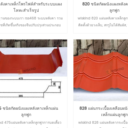
หลังคาเหล็กโพรไฟล์สำหรับระบบแผง
820 ชนิดกัดผนังแผงหลังค
โลหะสำเร็จรูป
ลูกฟูก
นฐานของระบบเรา rss468 ระบบหลังคา รวม
wiskind 820 แผ่นหลังคาเหล็กลูก
นไขที่เกิดขึ้นจริงของจีนปรับปรุงส่วนประกอบ
ติดตั้งด้วยวงเล็บ, สกรูไม่ได้สัมผัส
ะบบและรวมข้อดีของระบบทั้งหมดให้ดีขึ้น
หลังคาขนาดใหญ่, ผลการระบายน้
สำหรับการขนส่ง, และส่วนใหญ่จ
ประมวลผลในสถานที
 ชนิดกัดผนังแผงหลังคาเหล็กแผ่น
828 แผ่นกระเบื้องเคลือบผน
ลูกฟูก
เหล็กแผ่นลูกฟูก
nd 475แผ่นหลังคาเหล็กลูกฟูกการบดเคี้ยว
wiskind 828 แผ่นหลังคากระเบื้อ