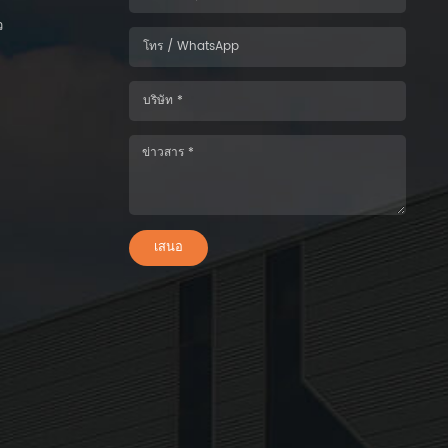
ว
เสนอ