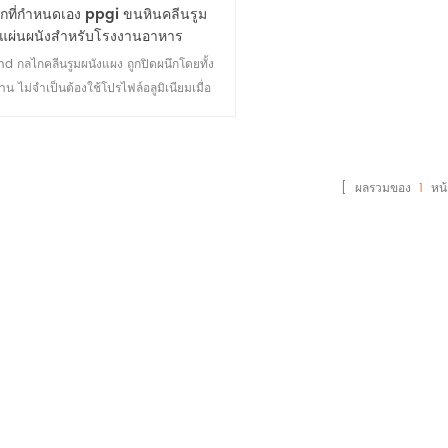
กที่กำหนดเอง ppgi ขนหินคลีนรูม
แผ่นผนังสำหรับโรงงานอาหาร
nd กลไกคลีนรูมผนังแผง ถูกปิดผนึกโดยทั้ง
าน ไม่จำเป็นต้องใช้โปรไฟล์อลูมิเนียมเมื่อ
ชื่อมต่อ มันถูกแทรกโดยตรงและมีวัสดุหลัก
กหลาย มันมีวัสดุหลักเช่นขนหิน, puf, ขนหิน
ยิปซั่มและขนหินแก้วแมกนีเซียม
[ ผลรวมของ
1
หน้