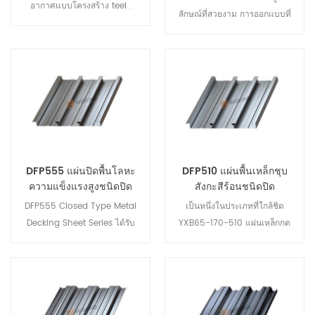
อากาศแบบโครงสร้าง teel .
ลักษณ์ที่สวยงาม การออกแบบที่
พวกเขาสามารถปรับแต่งตาม
เหมาะสม คุณภาพที่เชื่อถือได้
ความต้องการกันน้ำที่แตกต่าง
ติดตั้งง่ายและใช้งานได้จริง
กันของคุณ
เศรษฐกิจและส่วนแบ่งการตลาด
สูง ผลกันน้ำที่ดี; ใช้กันอย่างแพร่
หลายสามารถใช้ร่วมกับวัสดุ
ฉนวนความร้อนต่างๆและชั้นล่าง
ต่างๆเพื่อสร้างฉนวนกันความ
ร้อนหรือ ระบบหลังคา ที่ไม่ หุ้ม
ฉนวน
DFP555 แผ่นปิดพื้นโลหะ
DFP510 แผ่นพื้นเหล็กชุบ
ความแข็งแรงสูงชนิดปิด
สังกะสีร้อนชนิดปิด
DFP555 Closed Type Metal
เป็นหนึ่งในประเภทที่ใกล้ชิด
Decking Sheet Series ได้รับ
YXB65-170-510 แผ่นเหล็กกด
การพัฒนาโดย Wiskind ด้วย
ขึ้นรูปที่รองรับพื้นคอนกรีตเรียก
ความช่วยเหลือของ Tianjin
ว่า พื้นระเบียง หรือที่เรียกว่าแผ่น
University ระบบพื้นระเบียงนี้
รองรับพื้นและแผ่นพื้นระเบียง
เชื่อมต่อกับคอนกรีตที่ตราไว้ด้วย
โลหะชุบสังกะสี มักทำจากเหล็ก
แรงเฉือนที่เชื่อมต่อ ซีรีย์พื้น
อาบสังกะสีแบบจุ่มร้อน แบ่งออก