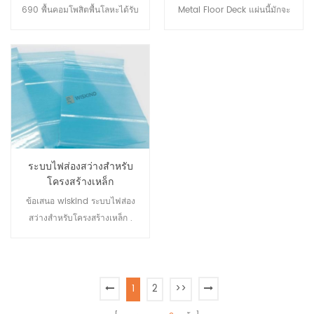
690 พื้นคอมโพสิตพื้นโลหะได้รับ
Metal Floor Deck แผ่นนี้มักจะ
การพัฒนาโดย Wiskind ตาม
ใช้เป็นพื้นของอาคารสูง มัน
ความต้องการของโครงสร้างคอม
สามารถบันทึกกองเหล็ก และยัง
โพสิตเหล็กและคอนกรีตด้วยการ
สามารถประหยัดน้ำหนัก ในการ
สนับสนุนที่แข็งแกร่งจาก
โหลดเดียวกัน ใช้แผงนี้ และ
มหาวิทยาลัยเทียนจิน พื้นคอมโพ
บันทึกปริมาณเหล็ก และช่วย
สิต Wancheng ใช้ขั้วต่อแรง
ประหยัดค่าใช้จ่าย
เฉือนเพื่อเชื่อมต่อเหล็ก แผ่นพื้น
และคอนกรีตเชื่อมต่อกันและได้
รับแรงร่วมกัน ทำให้ได้ประโยชน์
ระบบไฟส่องสว่างสำหรับ
จากวัสดุทั้งสองนี้อย่างเต็มที่
โครงสร้างเหล็ก
ข้อเสนอ wiskind ระบบไฟส่อง
สว่างสำหรับโครงสร้างเหล็ก .
ประเภทต่อต้านริ้วรอยและ
กระจายแสงชนิดกระจายแสงมี
ข้อดีหลายประการเช่นการ
ประหยัดพลังงานสีเขียวความ
1
2
>>
ทนทานยาวนานทนไฟและแรง