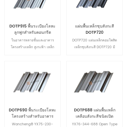
ระเบียงแบบผสมผสานนี้ใช้
เป็นแบบเปิดและแบบปิด
ประโยชน์จากวัสดุทั้งสองอย่าง
ประเภทนี้เป็นสำรับชั้นปิดรุ่นที่
เต็มที่ข้อดีของ ระบบพื้นระเบียงมี
สอง
น้ำหนักเบา มีความแข็งแรงสูง มี
DOTP915 พื้นระเบียงโลหะ
แผ่นพื้นเหล็กชุบสังกะสี
ความแข็งแรงสูง ก่อสร้างง่าย
ลูกฟูกสำหรับคอนกรีต
DOTP720
และผลิตในโรงงานอุตสาหกรรม
ในอาคารหลายชั้นและอาคาร
DOTP720 แผ่นเหล็กคอมโพสิต
โครงสร้างเหล็ก สูงระฟ้า เหล็ก
เหล็กชุบสังกะสี DOTP720 มี
แผ่นคอมโพสิตแบริ่งและ
ข้อดีคือน้ำหนักเบา ความแข็ง
คอนกรีตจะถูกรวมเข้าด้วยกันเพื่อ
แรงสูง ความแข็งแกร่งสูง การ
สร้างทั้งหมด ในโครงสร้างดัง
ก่อสร้างที่สะดวกและรวดเร็ว
กล่าว แผ่นแบริ่งรับน้ำหนักการ
อัปเดตได้ง่าย และสะดวกสำหรับ
ก่อสร้างระหว่างการก่อสร้าง และ
การผลิตภาคอุตสาหกรรม จุด.
ทำหน้าที่กับคอนกรีตระหว่างการ
ใช้งานเพื่อรับภาระการใช้งาน
DOTP690 พื้นระเบียงโลหะ
DOTP688 แผ่นพื้นเหล็ก
โครงสร้างสำหรับอาคาร
เคลือบสังกะสีชนิดเปิด
หลายชั้น
Wancheng® YX75-230-
YX76-344-688 Open Type