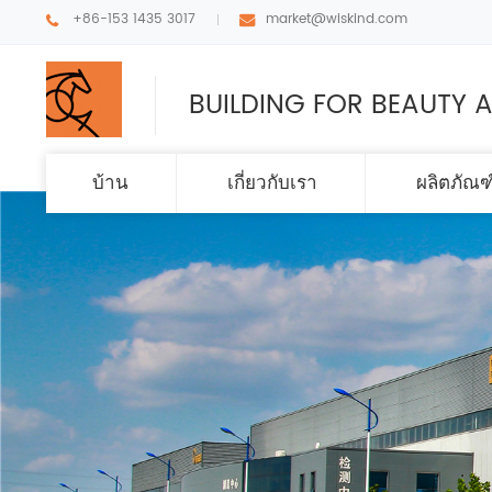
+86-153 1435 3017
market@wiskind.com
BUILDING FOR BEAUTY A
บ้าน
เกี่ยวกับเรา
ผลิตภัณฑ