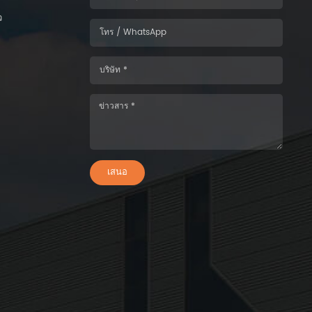
ว
เสนอ