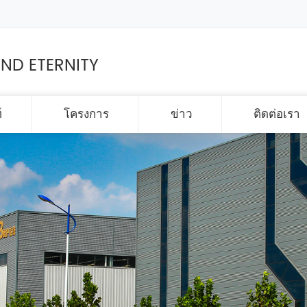
ND ETERNITY
์
โครงการ
ข่าว
ติดต่อเรา