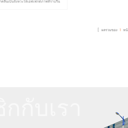
คลื่นเป็นจังหวะให้เอฟเฟกต์ภาพที่ราบรื่น
กสามารถใช้เป็นแผ่นด้านล่างหลังคาได้เมื่อ
อาคาร ทำให้แขวนได้สะดวก เมื่อใช้เป็นพื้น
คาหรือบุผนังสามารถปกปิดวัสดุฉนวนความ
ะแปทำให้ภายในอาคารสวยงามยิ่งขึ้น หลัง
[ ผลรวมของ
1
หน้
ะรูแล้ว สามารถใช้เป็นแผงดูดซับเสียงเพื่อ
นำเสนอฟังก์ชันเสียงได้
ิกกับเรา