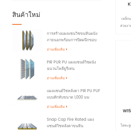
K
สินค้าใหม่
เหล็กแ
สวยงาม
ที่ตัดก
การสร้างแผงแซนวิชขนหินผนัง
ภายนอกพร้อมการปิดผนึกขอบ
ผิวที
PU
และโคร
อ่านเพิ่มเติม
การเป
PIR PUR PU แผงแซนด์วิชผนัง
ฉนวนโพลียูรีเทน
อ่านเพิ่มเติม
แผงแซนด์วิชหลังคา PIR PU PUF
แบบตักทับขนาด 1,000 มม
อ่านเพิ่มเติม
W15
Snap Cap Fire Rated แผง
โลหะลู
แซนด์วิชหลังคาขนหิน