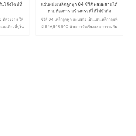
้นโค้งไซน์ที่
แผ่นผนังเหล็กลูกฟูก 84 ซีรีส์ ผสมผสานได้
ตามต้องการ สร้างสรรค์ได้ไม่จำกัด
 ที่สวยงาม ให้
ซีรีส์ 84 เหล็กลูกฟูก แผ่นผนัง เป็นแผ่นเหล็กกลุ่มที่
ผงเดียวที่ปูใน
มี 84A,84B.84C ด้วยการจัดเรียงและการรวมกัน
ับเส้นสายตาของ
ของความกว้างของคลื่นที่ไม่เท่ากัน ทำให้ได้ความ
กับการยศาสตร์
รู้สึกถึงจังหวะของผนังแนวตั้งที่เป็นเอกลักษณ์ แผง
ระหยัดแบบปูใน
เปลี่ยนความรู้สึกเส้นหนาแน่นที่ซ้ำซากจำเจของ
โล่งและมีความ
แผ่นไม้อัดแนวตั้งธรรมดา
งเพื่อหลีกเลี่ยง
แนวตั้งที่คมชัด
อให้ส่วนหน้า
ดิบคือ แผงเหล็ก
ามหนา 0.53 มม.
00MP