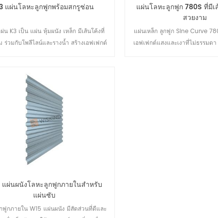
3 แผ่นโลหะลูกฟูกพร้อมสกรูซ่อน
แผ่นโลหะลูกฟูก 780S ที่มีเส
สวยงาม
ผ่น K3 เป็น แผ่น หุ้มผนัง เหล็ก มีเส้นโค้งที่
แผ่นเหล็ก ลูกฟูก Sine Curve 780
 ร่วมกับโพลีไลน์และรางน้ำ สร้างเอฟเฟกต์
เอฟเฟกต์แสงและเงาที่ไม่ธรรมดา แ
ันอย่างน่าทึ่งระหว่างเส้นสีอ่อนและสีเข้ม พื้น
แนวนอนมาพร้อมกับเส้นที่ขนานก
่เป็นเอกลักษณ์ของแผงเดี่ยวที่ปูตามแนวนอน
ดวงตาทั้งสองข้าง ซึ่งสอดคล้อง
งสร้างปลั๊กอินที่ซ่อนไว้ สร้างเอฟเฟกต์ภาพ
และให้ความรู้สึกสบายตา แผงป
ลี่ยนแปลงที่ไร้รอยต่อ เหมาะสำหรับใช้กับ
แนวนอนมาพร้อมกับสกรูแบบเปิด
แผงแซนวิ ช
ต้านทานลมได้ดีเยี่ยม ข้อต่อตักที่รา
ตะเข็บที่มองเห็นได้ชัดเจน ตะเข็บ
และสวยงามถูกแยกออกจากกันเพื่
อาคารดูน่าประทับใจยิ่งขึ้น วัตถุ
เคลือบอะลูมิเนียม-สังกะสี มีคว
และความแข็งแรง 3
 แผ่นผนังโลหะลูกฟูกภายในสำหรับ
แผ่นซับ
กฟูกภายใน W15 แผ่นผนัง มีสัดส่วนที่ดีและ