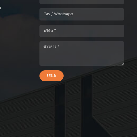
ว
เสนอ