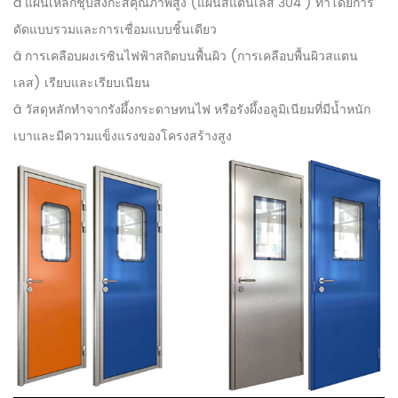
â แผ่นเหล็กชุบสังกะสีคุณภาพสูง (แผ่นสแตนเลส 304 ) ทำโดยการ
ดัดแบบรวมและการเชื่อมแบบชิ้นเดียว
â การเคลือบผงเรซินไฟฟ้าสถิตบนพื้นผิว (การเคลือบพื้นผิวสแตน
เลส) เรียบและเรียบเนียน
â วัสดุหลักทำจากรังผึ้งกระดาษทนไฟ หรือรังผึ้งอลูมิเนียมที่มีน้ำหนัก
เบาและมีความแข็งแรงของโครงสร้างสูง