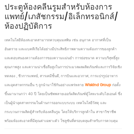
ประตูห้องคลีนรูมสำหรับห้องการ
แพทย์/เภสัชกรรม/อิเล็กทรอนิกส์/
ห้องปฏิบัติการ
เทคโนโลยีห้องสะอาดสามารถควบคุมมลพิษ เช่น อนุภาค อากาศที่เป็น
อันตราย และแบคทีเรียได้อย่างมีประสิทธิภาพตามความต้องการของลูกค้า
และตอบสนองความต้องการของความแม่นยำ การย่อขนาด ความบริสุทธิ์สูง
คุณภาพสูง และความน่าเชื่อถือสูงในการประมวลผลผลิตภัณฑ์และการวิจัยเชิง
ทดลอง , ชีวการแพทย์, สารเคมีชั้นดี, การบินและอวกาศ, การแปรรูปอาหาร
และอุตสาหกรรมอื่น ๆ ถูกนำมาใช้กันอย่างแพร่หลาย
Wiskind
Group
ก่อตั้ง
ขึ้นมานานกว่า 40 ปี โดยเป็นซัพพลายเออร์ผลิตภัณฑ์ตู้โลหะระดับไฮเอนด์ ซึ่ง
เป็นผู้นำอุตสาหกรรมในด้านการออกแบบระบบ เทคโนโลยีวัสดุ และ
กระบวนการผลิตตู้สำหรับห้องคลีนรูม โดยให้บริการลูกค้าใน สาขาวิชาชีพ
พร้อมห้องสะอาดที่มีคุณค่าเฉพาะตัว โซลูชันที่ครอบคลุมสำหรับการควบคุม