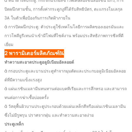
â หน้าต่างที่ประตู: กระจกนิรภัยสีขาวพิเศษสองชั้นสองชั้น แก้ว, การ
ปิดผนึกสามชั้น, การตั้งค่ากระดูกงูที่ได้รับสิทธิบัตร, ตะแกรงโมเลกุล
3A ในตัวเพื่อป้องกันการเกิดฝ้าภายใน
â การปิดผนึกประตู: ตัวประตูใช้เทคโนโลยีการผลิตของเยอรมันและ
กาวโพลียูรีเทนนำเข้ามีโฟมที่ไซต์งาน พร้อมประสิทธิภาพการซีลที่ดี
เยี่ยม
2 พารามิเตอร์ผลิตภัณฑ์ï¼
ทำความสะอาดประตูอลูมิเนียมอัลลอยด์
â กรอบประตูและบานประตูทำจากมุมตัดและประกบอลูมิเนียมอัลลอย
ด์ที่มีความแข็งแรงสูง
â แผ่นเรซินเมลามีนทนทานต่อแบคทีเรียและการสึกหรอ และสามารถ
ทนต่อการฆ่าเชื้อบ่อยครั้ง
â วัสดุพื้นผิวบานประตูประกอบด้วยแผ่นเหล็กสีหรือแผ่นเรซินเมลามีน
ซึ่งไม่มีรูพรุน ปราศจากฝุ่น และทำความสะอาดง่าย
ประตูเหล็ก