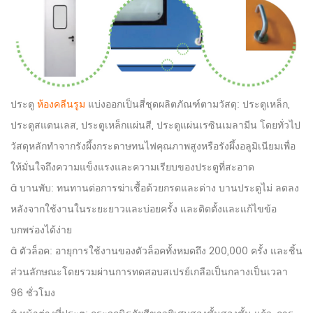
ประตู
ห้องคลีนรูม
แบ่งออกเป็นสี่ชุดผลิตภัณฑ์ตามวัสดุ: ประตูเหล็ก,
ประตูสแตนเลส, ประตูเหล็กแผ่นสี, ประตูแผ่นเรซินเมลามีน โดยทั่วไป
วัสดุหลักทำจากรังผึ้งกระดาษทนไฟคุณภาพสูงหรือรังผึ้งอลูมิเนียมเพื่อ
ให้มั่นใจถึงความแข็งแรงและความเรียบของประตูที่สะอาด
â บานพับ: ทนทานต่อการฆ่าเชื้อด้วยกรดและด่าง บานประตูไม่ ลดลง
หลังจากใช้งานในระยะยาวและบ่อยครั้ง และติดตั้งและแก้ไขข้อ
บกพร่องได้ง่าย
â ตัวล็อค: อายุการใช้งานของตัวล็อคทั้งหมดถึง 200,000 ครั้ง และชิ้น
ส่วนลักษณะโดยรวมผ่านการทดสอบสเปรย์เกลือเป็นกลางเป็นเวลา
96 ชั่วโมง