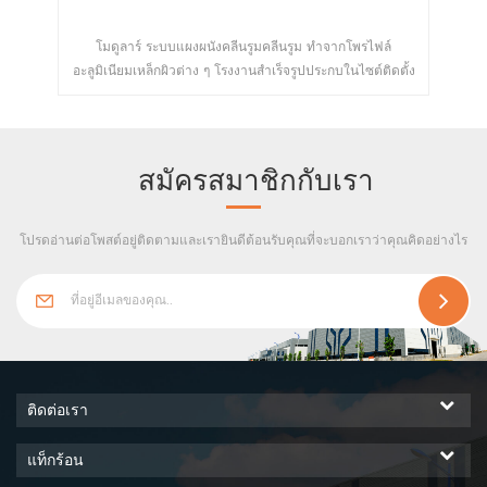
นัง
โมดูลาร์ ระบบแผงผนังคลีนรูมคลีนรูม ทำจากโพรไฟล์
ม่า
ษา
อะลูมิเนียมเหล็กผิวต่าง ๆ โรงงานสำเร็จรูปประกบในไซต์ติดตั้ง
หัก
ล
โมดูลสะดวกและรวดเร็วส่วนใหญ่ใช้ในการปฏิบัติการห้อง
ห
รุง
สะอาด
วาม
สมัครสมาชิกกับเรา
์ภาพ
ห้
ุการ
โปรดอ่านต่อโพสต์อยู่ติดตามและเรายินดีต้อนรับคุณที่จะบอกเราว่าคุณคิดอย่างไร
ติดต่อเรา
แท็กร้อน