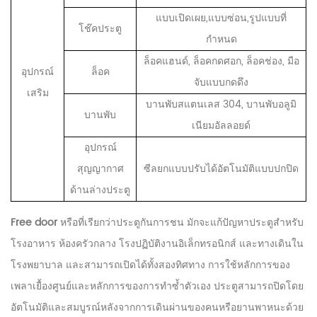
แบบเปิดเผย,แบบซ่อน,รูปแบบที่
โช๊คประตู
กำหนด
ล็อคแฮนด์, ล็อคกดศอก, ล็อคช่อง, มือ
อุปกรณ์
ล็อค
จับแบบกดดึง
เสริม
บานพับสแตนเลส 304, บานพับอลูมิ
บานพับ
เนียมอัลลอยด์
อุปกรณ์
สุญญากาศ
ซีลยกแบบปรับได้อัตโนมัติแบบปกปิด
ด้านล่างประตู
Free doo
r
หรือที่เรียกว่าประตูกันการชน มักจะแก้ปัญหาประตูสำหรับ
โรงอาหาร ห้องครัวกลาง โรงปฏิบัติงานอิเล็กทรอนิกส์ และทางเดินใน
โรงพยาบาล และสามารถเปิดได้ทั้งสองทิศทาง การใช้หลักการของ
เพลาเยื้องศูนย์และหลักการของการทำซ้ำตัวเอง ประตูสามารถปิดโดย
อัตโนมัติและสมบูรณ์หลังจากการเดินผ่านของคนหรือยานพาหนะด้วย