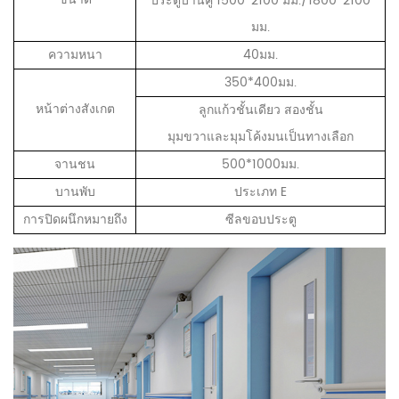
ประตูบานคู่ 1500*2100 มม./1800*2100
มม.
ความหนา
40มม.
350*400มม.
หน้าต่างสังเกต
ลูกแก้วชั้นเดียว สองชั้น
มุมขวาและมุมโค้งมนเป็นทางเลือก
จานชน
500*1000มม.
บานพับ
ประเภท E
การปิดผนึกหมายถึง
ซีลขอบประตู