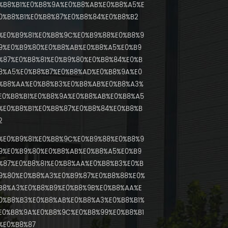
%B8%B1%E0%B8%9A%E0%B8%AB%E0%B8%A5%E
0%B8%B1%E0%B8%87%E0%B8%84%E0%B8%B2
%E0%B9%81%E0%B8%9C%E0%B9%88%E0%B8%9
9%E0%B9%80%E0%B8%AB%E0%B8%A5%E0%B9
%87%E0%B8%81%E0%B9%80%E0%B8%84%E0%B
8%A5%E0%B8%B7%E0%B8%AD%E0%B8%9A%E0
%B8%AA%E0%B8%B3%E0%B8%AB%E0%B8%A3%
E0%B8%B1%E0%B8%9A%E0%B8%AB%E0%B8%A5
%E0%B8%B1%E0%B8%87%E0%B8%84%E0%B8%B
2
%E0%B9%81%E0%B8%9C%E0%B9%88%E0%B8%9
9%E0%B9%80%E0%B8%AB%E0%B8%A5%E0%B9
%87%E0%B8%81%E0%B8%AA%E0%B8%B3%E0%B
9%80%E0%B8%A3%E0%B9%87%E0%B8%88%E0%
B8%A3%E0%B8%B9%E0%B8%9B%E0%B8%AA%E
0%B8%B3%E0%B8%AB%E0%B8%A3%E0%B8%B1%
E0%B8%9A%E0%B8%9C%E0%B8%99%E0%B8%B1
%E0%B8%87