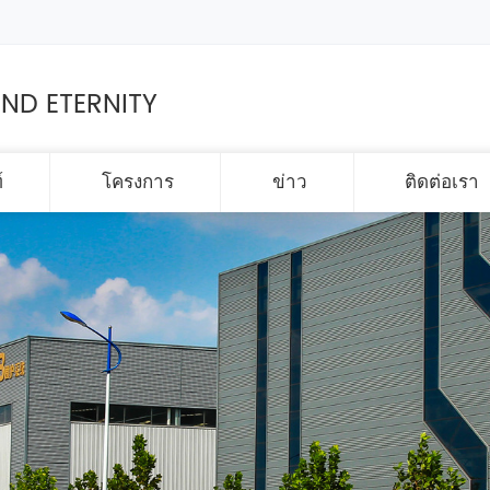
ND ETERNITY
์
โครงการ
ข่าว
ติดต่อเรา