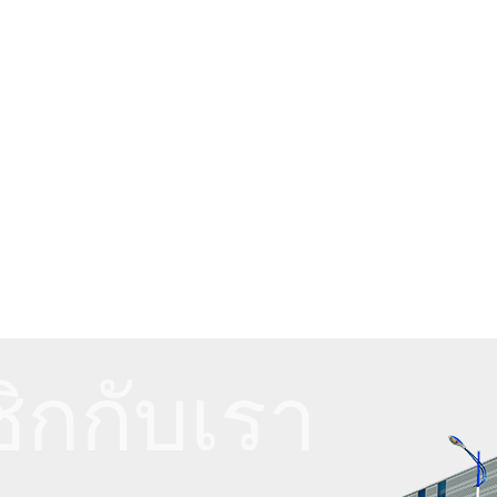
ิกกับเรา