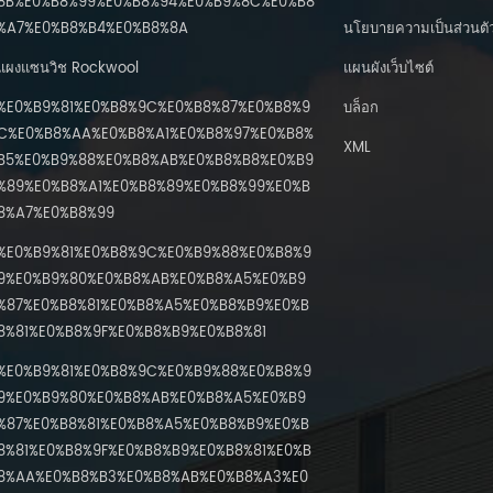
8B%E0%B8%99%E0%B8%94%E0%B9%8C%E0%B8
%A7%E0%B8%B4%E0%B8%8A
นโยบายความเป็นส่วนตั
แผงแซนวิช Rockwool
แผนผังเว็บไซต์
%E0%B9%81%E0%B8%9C%E0%B8%87%E0%B8%9
บล็อก
C%E0%B8%AA%E0%B8%A1%E0%B8%97%E0%B8%
XML
B5%E0%B9%88%E0%B8%AB%E0%B8%B8%E0%B9
%89%E0%B8%A1%E0%B8%89%E0%B8%99%E0%B
8%A7%E0%B8%99
%E0%B9%81%E0%B8%9C%E0%B9%88%E0%B8%9
9%E0%B9%80%E0%B8%AB%E0%B8%A5%E0%B9
%87%E0%B8%81%E0%B8%A5%E0%B8%B9%E0%B
8%81%E0%B8%9F%E0%B8%B9%E0%B8%81
%E0%B9%81%E0%B8%9C%E0%B9%88%E0%B8%9
9%E0%B9%80%E0%B8%AB%E0%B8%A5%E0%B9
%87%E0%B8%81%E0%B8%A5%E0%B8%B9%E0%B
8%81%E0%B8%9F%E0%B8%B9%E0%B8%81%E0%B
8%AA%E0%B8%B3%E0%B8%AB%E0%B8%A3%E0